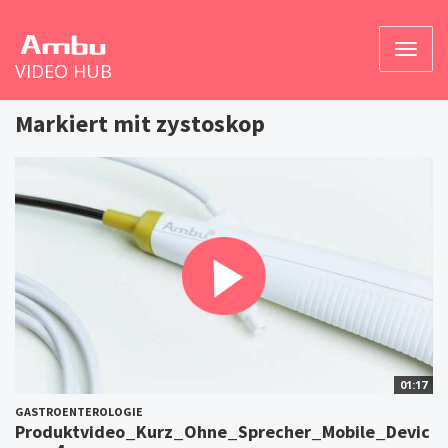
Naviga
VIDEO HUB
umsch
Markiert mit zystoskop
01:17
GASTROENTEROLOGIE
Produktvideo_Kurz_Ohne_Sprecher_Mobile_Devic